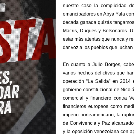
nuestro caso la complicidad 
emancipadores en Abya Yala corr
década ganada quizás tengamos
Macris, Duques y Bolsonaros. Un
estar más atentas que nunca y re
dar voz a los pueblos que luchan p
En cuanto a Julio Borges, cabe
varios hechos delictivos que han
operación “La Salida” en 2014 e
gobierno constitucional de Nicol
comercial y financiero contra V
financieros europeos como medi
imperio norteamericano; la ruptu
de Convivencia y Paz alcanzados
y la oposición venezolana con a