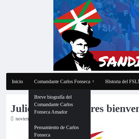
Saltar
al
contenido
Inicio
Comandante Carlos Fonseca
Historia del FS
Breve biografía del
Comandante Carlos
Julio Borges, no eres bienv
Fonseca Amador
noviembre 16, 2018
Pensamiento de Carlos
Fonseca