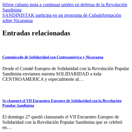
Navegación
Héroe cubano insta a continuar unidos en defensa de la Revolución
Sandinista
de
SANDINISTAK participa en un programa de Cubainformación
entradas
sobre Nicaragua
Entradas relacionadas
Comunicado de Solidaridad con Centroamérica y Nicaragua
Desde el Comité Europeo de Solidaridad con la Revolución Popular
Sandinista enviamos nuestra SOLIDARIDAD a toda
CENTROAMERICA y especialmente al…
Se clausuró el VII Encuentro Europeo de Solidaridad con la Revolución
Popular Sandinista
El domingo 27 quedó clausurado el VII Encuentro Europeo de
Solidaridad con la Revolución Popular Sandinista que se celebró
en…