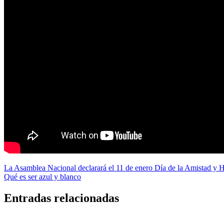
Navegación
La Asamblea Nacional declarará el 11 de enero Día de la Amistad y
Qué es ser azul y blanco
de
entradas
Entradas relacionadas