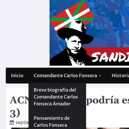
Saltar
al
contenido
Inicio
Comandante Carlos Fonseca
Histori
Breve biografía del
Comandante Carlos
ACNUR (ONU) podría est
Fonseca Amador
3)
Pensamiento de
septiembre 25, 2019
Carlos Fonseca