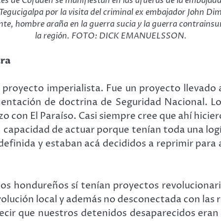
es de Cofadeh se manifiestan en las afueras de la embaja
Tegucigalpa por la visita del criminal ex embajador John Dim
te, hombre araña en la guerra sucia y la guerra contrainsu
la región. FOTO: DICK EMANUELSSON
.
tra
n proyecto imperialista. Fue un proyecto llevad
entación de doctrina de Seguridad Nacional. Lo
izo con El Paraíso. Casi siempre cree que ahí hici
 capacidad de actuar porque tenían toda una logís
definida y estaban acá decididos a reprimir para
dos hondureños sí tenían proyectos revolucionari
olución local y además no desconectada con las r
ecir que nuestros detenidos desaparecidos eran