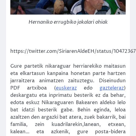
Hernaniko errugbiko jokalari ohiak
https://twitter.com/SiriarenAldeEH/status/1047236
Gure partetik nikaraguar herriarekiko maitasun
eta elkartasun kanpaina honetan parte hartzen
jarraitzera animatzen zaituztegu. Diseinudun
PDF artxiboa (
euskeraz
edo
gazteleraz
)
deskargatu eta inprimatu besterik ez da behar,
edota eskuz Nikaraguaren Bakearen aldeko lelo
bat idatzi besterik gabe. Behin eginda, leloa
azaltzen den argazki bat atera, zuek bakarrik, bai
familia, zein kuadrilarekin,lanean, etxean,
kalean… eta azkenik, gure posta-bidera