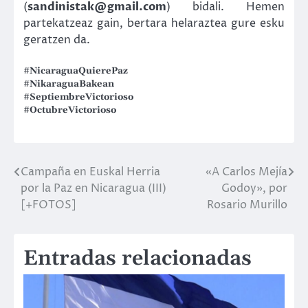
(
sandinistak@gmail.com
) bidali. Hemen
partekatzeaz gain, bertara helaraztea gure esku
geratzen da.
#NicaraguaQuierePaz
#NikaraguaBakean
#SeptiembreVictorioso
#OctubreVictorioso
Campaña en Euskal Herria
«A Carlos Mejía
Navegación
por la Paz en Nicaragua (III)
Godoy», por
de
[+FOTOS]
Rosario Murillo
entradas
Entradas relacionadas