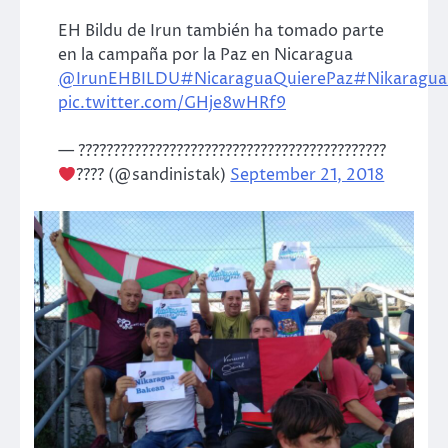
EH Bildu de Irun también ha tomado parte
en la campaña por la Paz en Nicaragua
@IrunEHBILDU
#NicaraguaQuierePaz
#Nikaragua
pic.twitter.com/GHje8wHRf9
— ????????????????????????????????????????????
???? (@sandinistak)
September 21, 2018