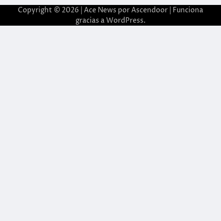
Copyright © 2026 | Ace News por
Ascendoor
| Funciona
gracias a
WordPress
.