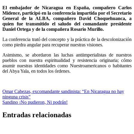
El embajador de Nicaragua en España, compañero
Carlos
Midence,
participó en la conferencia impartida por el
Secretario
General de la ALBA, compañero David Choquehuanca
, a
quien fue transmitido el saludo del comandante presidente
Daniel Ortega y de la compañera Rosario Murillo.
La conferencia trató del concepto y la práctica de la descolonización
como piedra angular para recuperar nuestras visiones.
Asimismo, se abordaron las luchas antiimperialistas de nuestros
pueblos con nuestra espiritualidad y resistencia originaria; cómo
asumir nuestras identidades como Nuestroamericanos o habitantes
del Abya Yala, en todos los órdenes.
Navegación
Omar Cabezas, excomandante sandinista: “En Nicaragua no hay
ninguna crisis”
de
Sandino ¡No pudieron, Ni podrán!
entradas
Entradas relacionadas