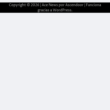
Copyright © 2026 | Ace News por
Ascendoor
| Funciona
gracias a
WordPress
.