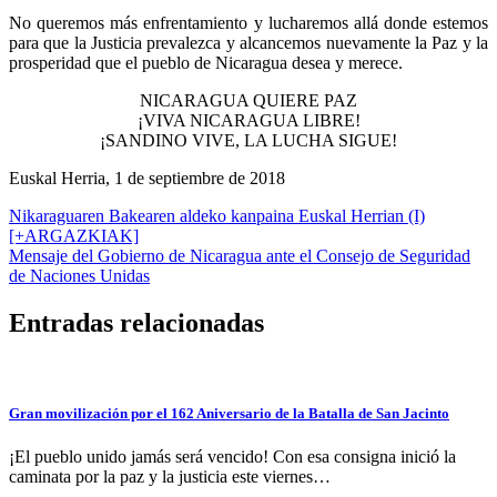
No queremos más enfrentamiento y lucharemos allá donde estemos
para que la Justicia prevalezca y alcancemos nuevamente la Paz y la
prosperidad que el pueblo de Nicaragua desea y merece.
NICARAGUA QUIERE PAZ
¡VIVA NICARAGUA LIBRE!
¡SANDINO VIVE, LA LUCHA SIGUE!
Euskal Herria, 1 de septiembre de 2018
Navegación
Nikaraguaren Bakearen aldeko kanpaina Euskal Herrian (I)
[+ARGAZKIAK]
de
Mensaje del Gobierno de Nicaragua ante el Consejo de Seguridad
entradas
de Naciones Unidas
Entradas relacionadas
Gran movilización por el 162 Aniversario de la Batalla de San Jacinto
¡El pueblo unido jamás será vencido! Con esa consigna inició la
caminata por la paz y la justicia este viernes…