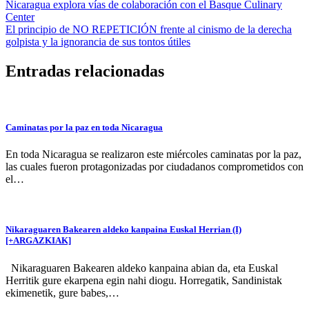
Navegación
Nicaragua explora vías de colaboración con el Basque Culinary
Center
de
El principio de NO REPETICIÓN frente al cinismo de la derecha
entradas
golpista y la ignorancia de sus tontos útiles
Entradas relacionadas
Caminatas por la paz en toda Nicaragua
En toda Nicaragua se realizaron este miércoles caminatas por la paz,
las cuales fueron protagonizadas por ciudadanos comprometidos con
el…
Nikaraguaren Bakearen aldeko kanpaina Euskal Herrian (I)
[+ARGAZKIAK]
Nikaraguaren Bakearen aldeko kanpaina abian da, eta Euskal
Herritik gure ekarpena egin nahi diogu. Horregatik, Sandinistak
ekimenetik, gure babes,…