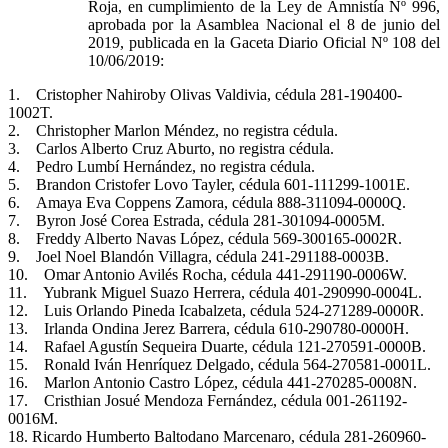
Roja, en cumplimiento de la Ley de Amnistía Nº 996,
aprobada por la Asamblea Nacional el 8 de junio del
2019, publicada en la Gaceta Diario Oficial Nº 108 del
10/06/2019:
1. Cristopher Nahiroby Olivas Valdivia, cédula 281-190400-
1002T.
2. Christopher Marlon Méndez, no registra cédula.
3. Carlos Alberto Cruz Aburto, no registra cédula.
4. Pedro Lumbí Hernández, no registra cédula.
5. Brandon Cristofer Lovo Tayler, cédula 601-111299-1001E.
6. Amaya Eva Coppens Zamora, cédula 888-311094-0000Q.
7. Byron José Corea Estrada, cédula 281-301094-0005M.
8. Freddy Alberto Navas López, cédula 569-300165-0002R.
9. Joel Noel Blandón Villagra, cédula 241-291188-0003B.
10. Omar Antonio Avilés Rocha, cédula 441-291190-0006W.
11. Yubrank Miguel Suazo Herrera, cédula 401-290990-0004L.
12. Luis Orlando Pineda Icabalzeta, cédula 524-271289-0000R.
13. Irlanda Ondina Jerez Barrera, cédula 610-290780-0000H.
14. Rafael Agustín Sequeira Duarte, cédula 121-270591-0000B.
15. Ronald Iván Henríquez Delgado, cédula 564-270581-0001L.
16. Marlon Antonio Castro López, cédula 441-270285-0008N.
17. Cristhian Josué Mendoza Fernández, cédula 001-261192-
0016M.
18. Ricardo Humberto Baltodano Marcenaro, cédula 281-260960-