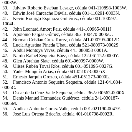
0003W.
39. Jalviny Roberto Esteban Lesage, cédula 041-110898-1003W.
40. Edwin José Carcache Dávila, cédula 001-110291-0003N.
41. Kevin Rodrigo Espinoza Gutiérrez, cédula 001-100597-
1004L.
42. John Leonard Amort Paiz, cédula 441-100965-0011J.
43. Apolonio Fargas Gómez, cédula 362-100470-0006U.
44. Berman Cristian Cruz Torrez, cédula 241-090795-0012D.
45. Lucía Agustina Pineda Ubau, cédula 521-080973-0002S.
46. Abdul Montoya Vivas, cédula 441-080858-0001A.
47. Nardo Rafael Sequeira Báez, cédula 122-061152-0000Y.
48. Glen Abrahán Slate, cédula 601-060997-0000W.
49. Ulises Rubén Toval Ríos, cédula 001-051095-0027G.
50. Yader Munguía Arias, cédula 041-051073-0005X.
51. Ernesto Jarquín Orozco, cédula 451-051273-0000L.
52. Francisco Antonio Sequeira Sequeira, cédula 121-041084-
0005C.
53. Oscar de la Cruz Valle Sequeira, cédula 362-030562-0000X.
54. Denis Manuel Hernández Gutiérrez, cédula 241-030187-
0005M.
55. Amílcar Antonio Cortez Valle, cédula 001-021190-0047F.
56. José Luis Ortega Briceño, cédula 401-010798-0002R.